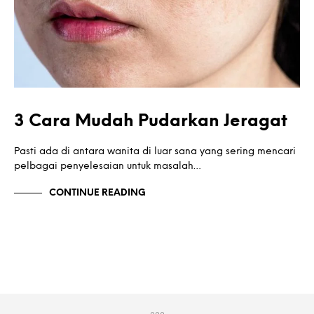
3 Cara Mudah Pudarkan Jeragat
Pasti ada di antara wanita di luar sana yang sering mencari
pelbagai penyelesaian untuk masalah…
CONTINUE READING