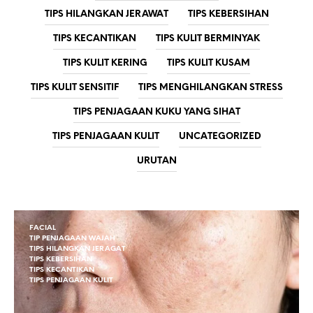
TIPS HILANGKAN JERAWAT
TIPS KEBERSIHAN
TIPS KECANTIKAN
TIPS KULIT BERMINYAK
TIPS KULIT KERING
TIPS KULIT KUSAM
TIPS KULIT SENSITIF
TIPS MENGHILANGKAN STRESS
TIPS PENJAGAAN KUKU YANG SIHAT
TIPS PENJAGAAN KULIT
UNCATEGORIZED
URUTAN
FACIAL
TIP PENJAGAAN WAJAH
TIPS HILANGKAN JERAGAT
TIPS KEBERSIHAN
TIPS KECANTIKAN
TIPS PENJAGAAN KULIT