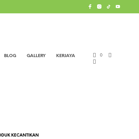
0
BLOG
GALLERY
KERJAYA
ODUK KECANTIKAN