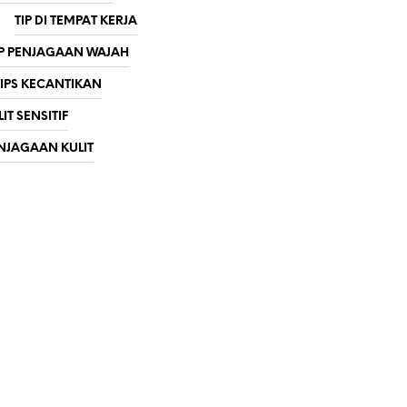
TIP DI TEMPAT KERJA
IP PENJAGAAN WAJAH
TIPS KECANTIKAN
LIT SENSITIF
ENJAGAAN KULIT