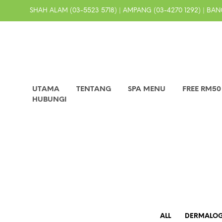
SHAH ALAM (03-5523 5718) | AMPANG (03-4270 1292) | BANG
UTAMA
TENTANG
SPA MENU
FREE RM5
HUBUNGI
ALL
DERMALOG