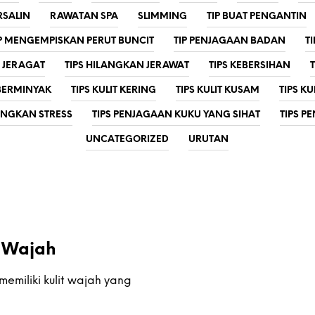
RSALIN
RAWATAN SPA
SLIMMING
TIP BUAT PENGANTIN
IP MENGEMPISKAN PERUT BUNCIT
TIP PENJAGAAN BADAN
T
N JERAGAT
TIPS HILANGKAN JERAWAT
TIPS KEBERSIHAN
 BERMINYAK
TIPS KULIT KERING
TIPS KULIT KUSAM
TIPS KU
ANGKAN STRESS
TIPS PENJAGAAN KUKU YANG SIHAT
TIPS P
UNCATEGORIZED
URUTAN
 Wajah
miliki kulit wajah yang