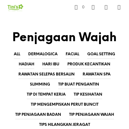
0
Penjagaan Wajah
ALL
DERMALOGICA
FACIAL
GOAL SETTING
HADIAH
HARI IBU
PRODUK KECANTIKAN
RAWATAN SELEPAS BERSALIN
RAWATAN SPA
SLIMMING
TIP BUAT PENGANTIN
TIP DI TEMPAT KERJA
TIP KESIHATAN
TIP MENGEMPISKAN PERUT BUNCIT
TIP PENJAGAAN BADAN
TIP PENJAGAAN WAJAH
TIPS HILANGKAN JERAGAT