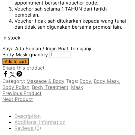
appointment berserta voucher code.
Voucher sah selama 1 TAHUN dari tarikh
pembelian.
Voucher tidak sah ditukarkan kepada wang tunai
dan tidak sah digunakan bersama promosi lain.
In stock
Saya Ada Soalan / Ingin Buat Temujanji
Body Mask quantity
Add to cart
Share this product
Category:
Massage & Body
Tags:
Body
,
Body Mask
,
Body Polish
,
Body Treatment
,
Mask
Previous Product
Next Product
Description
Additional information
Reviews (0)