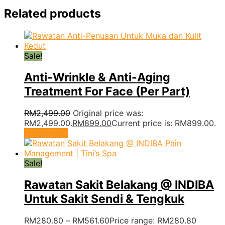
Related products
Sale!
Anti-Wrinkle & Anti-Aging
Treatment For Face (Per Part)
RM
2,499.00
Original price was:
RM2,499.00.
RM
899.00
Current price is: RM899.00.
Add to cart
Sale!
Rawatan Sakit Belakang @ INDIBA
Untuk Sakit Sendi & Tengkuk
RM
280.80
–
RM
561.60
Price range: RM280.80