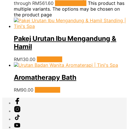
through RM561.60
Select options
This product has
multiple variants. The options may be chosen on
the product page
Pakej Urutan Ibu Mengandung &
Hamil
RM
130.00
Add to cart
Aromatherapy Bath
RM
90.00
Add to cart