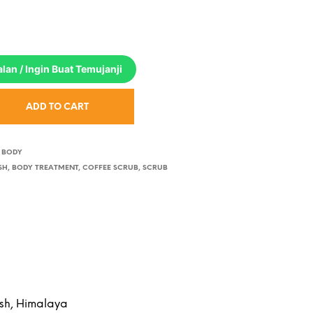
lan / Ingin Buat Temujanji
ADD TO CART
 BODY
SH
,
BODY TREATMENT
,
COFFEE SCRUB
,
SCRUB
ish, Himalaya