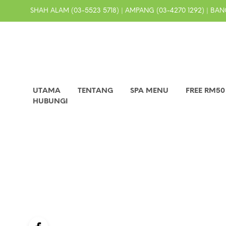
SHAH ALAM (03-5523 5718) | AMPANG (03-4270 1292) | BANG
UTAMA
TENTANG
SPA MENU
FREE RM5
HUBUNGI