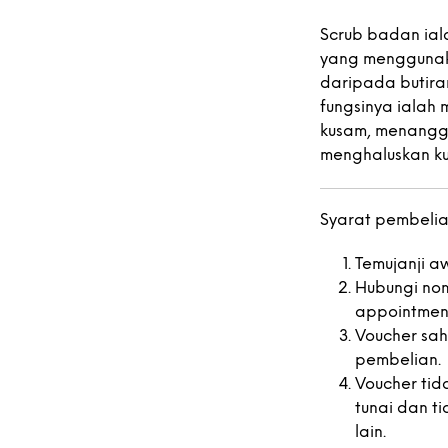
Scrub badan ial
yang menggunaka
daripada butiran
fungsinya ialah 
kusam, menangg
menghaluskan kul
Syarat pembelia
Temujanji a
Hubungi no
appointment
Voucher sah
pembelian.
Voucher ti
tunai dan t
lain.