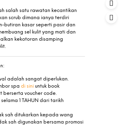
ah salah satu rawatan kecantikan
n scrub dimana ianya terdiri
-butiran kasar seperti pasir dan
membuang sel kulit yang mati dan
alkan kekotoran disamping
it.
n:
wal adalah sangat diperlukan.
mbor spa
di sini
untuk book
 berserta voucher code.
 selama 1 TAHUN dari tarikh
dak sah ditukarkan kepada wang
idak sah digunakan bersama promosi