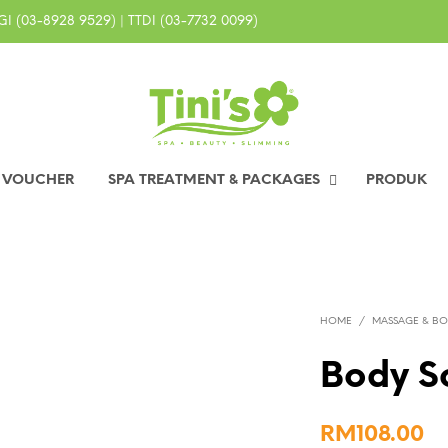
I (03-8928 9529) | TTDI (03-7732 0099)
0 VOUCHER
SPA TREATMENT & PACKAGES
PRODUK
HOME
/
MASSAGE & B
Body S
RM
108.00