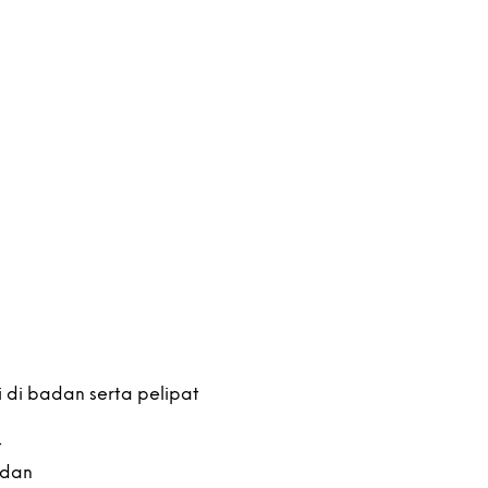
ti di badan serta pelipat
t
adan