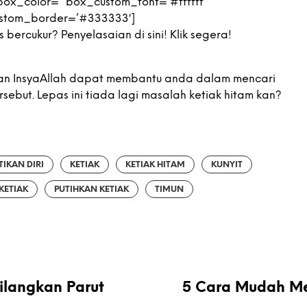
 box_color=” box_custom_font=’#ffffff’
stom_border=’#333333′]
bercukur? Penyelasaian di sini! Klik segera!
an InsyaAllah dapat membantu anda dalam mencari
ebut. Lepas ini tiada lagi masalah ketiak hitam kan?
IKAN DIRI
KETIAK
KETIAK HITAM
KUNYIT
KETIAK
PUTIHKAN KETIAK
TIMUN
ilangkan Parut
5 Cara Mudah Me