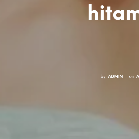
hita
by
ADMIN
on
A