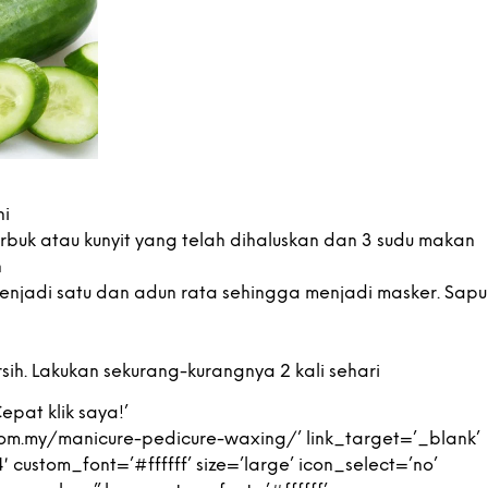
ni
rbuk atau kunyit yang telah dihaluskan dan 3 sudu makan
n
njadi satu dan adun rata sehingga menjadi masker. Sapu
rsih. Lakukan sekurang-kurangnya 2 kali sehari
pat klik saya!’
.com.my/manicure-pedicure-waxing/’ link_target=’_blank’
custom_font=’#ffffff’ size=’large’ icon_select=’no’