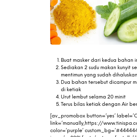
Buat masker dari kedua bahan i
Sediakan 2 sudu makan kunyit se
mentimun yang sudah dihaluska
Dua bahan tersebut dicampur me
di ketiak
Urut lembut selama 20 minit
Terus bilas ketiak dengan Air be
[av_promobox button=’yes’ label=’Ce
link=’manually,https://www.tinispa
color=’purple’ custom_bg=’#444444′ 