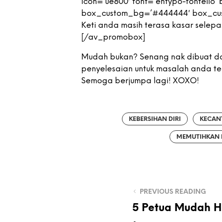
icon=’ue800′ font=’entypo-fontello’
box_custom_bg=’#444444′ box_cu
Keti anda masih terasa kasar selepas 
[/av_promobox]
Mudah bukan? Senang nak dibuat d
penyelesaian untuk masalah anda ters
Semoga berjumpa lagi! XOXO!
KEBERSIHAN DIRI
KECANT
MEMUTIHKAN 
PREVIOUS READING
5 Petua Mudah H